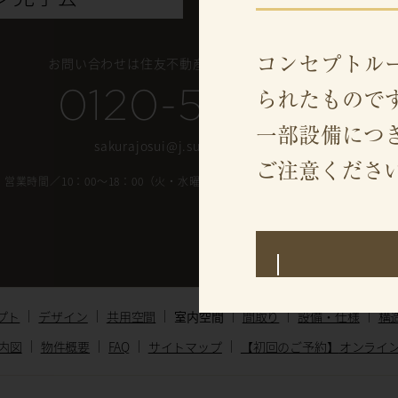
コンセプトル
お問い合わせは
住友不動産「シティテラス桜上水」
0120-507-128
られたもので
一部設備につ
sakurajosui@j.sumitomo-rd.co.jp
ご注意くださ
営業時間／10：00〜18：00
（火・水曜定休（祝日除く）、年末年始は休業）
プト
デザイン
共⽤空間
室内空間
間取り
設備・仕様
構
内図
物件概要
FAQ
サイトマップ
【初回のご予約】
オンライ