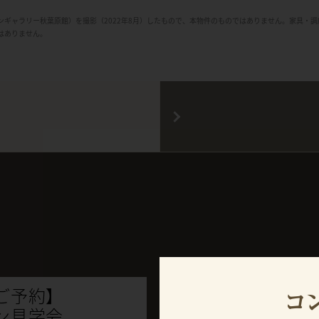
ンギャラリー秋葉原館）を撮影（2022年8月）したもので、本物件のものではありません。家具・
はありません。
ご予約】
コ
資
ン見学会