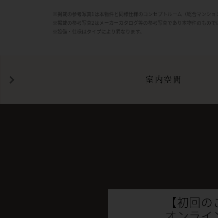
※掲載の参考写真1は本物件と同様仕様のコンセプトルーム（総合マンショ
※掲載の参考写真2はメーカーカタログ等の参考写真であり本物件のもので
※設備・仕様はタイプにより異なります。
室内空間
【初回の
オンライ