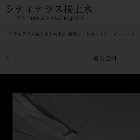
コンセプトルーム｜【公式】シティテ
ラス桜上水｜世田谷区のマンション
シティテラス桜上水｜桜上水 新築マンション｜トップ
コンセプ
室内空間