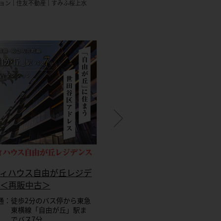
ョン
住友不動産
すみふ桜上水
ィハウス自由が丘レジデ
シティテラス府中
＜再販中古＞
交 通：京王電鉄京王線「府
駅まで徒歩4分
通：徒歩2分のバス停から東急
住 所：東京都府中市
東横線「自由が丘」駅ま
総戸数：122戸、その他店舗
でバス7分