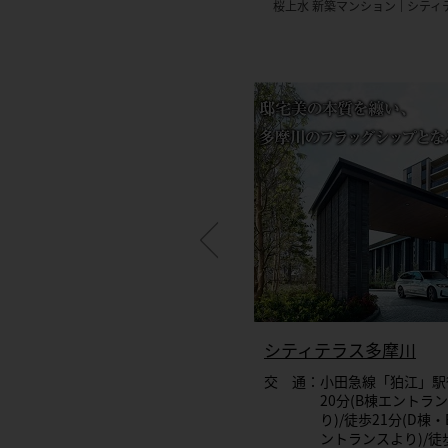
桜上水 新築マンション
シティ
ィテラス下丸子
シティテラス多摩川
通：東急多摩川線「鵜の木」
交 通：小田急線「狛江」駅
駅まで徒歩7分（ブリーズ
20分(B棟エントラ
コート）・徒歩8分（エア
り)/徒歩21分(D棟
ーズコート）
ントランスより)/徒