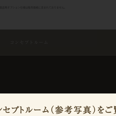
調度品等オプション仕様は販売価格に含まれておりません。
コンセプトルーム
ンセプトルーム（参考写真）をご
料請求