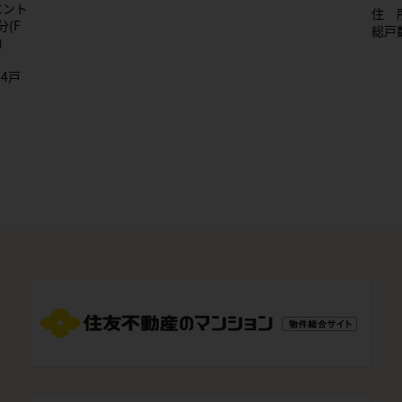
エント
住 
分(F
総戸
)
4戸