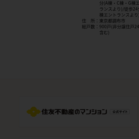
所：東京都大田区
分(A棟・C棟・G棟
数：233戸
ランスより)/徒歩24
棟エントランスより
住 所：東京都調布市
総戸数：900戸(非分譲住戸24
含む)