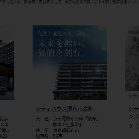
テラス桜上水
東京都世田谷区上北沢
京王電鉄京王線
桜上水駅
新築分譲マンシ
シティハウス調布小島町
シテ
ンス
徒歩
交 通：京王電鉄京王線「調布」
ンスよ
駅まで徒歩5分
交 
・E棟エ
住 所：東京都調布市
歩22
総戸数：96戸