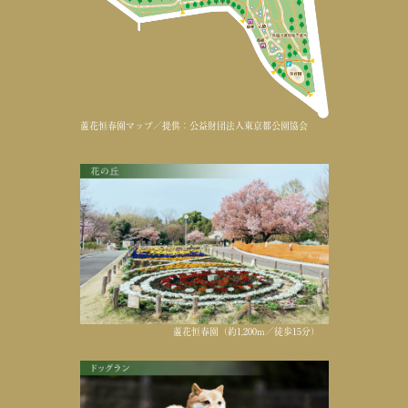
蘆花恒春園マップ／提供：公益財団法人東京都公園協会
蘆花恒春園（約1,200m／徒歩15分）