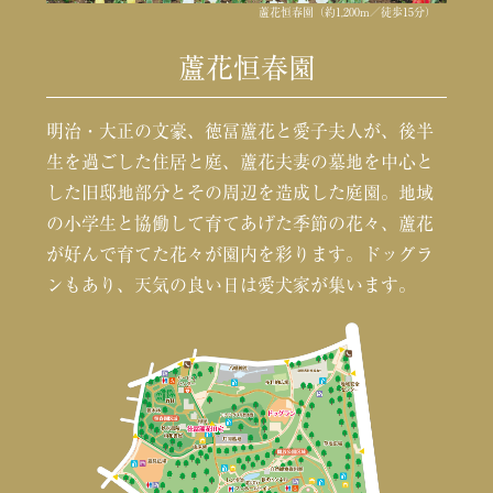
蘆花恒春園（約1,200m／徒歩15分）
蘆花恒春園
明治・大正の文豪、徳冨蘆花と愛子夫人が、後半
生を過ごした住居と庭、蘆花夫妻の墓地を中心と
した旧邸地部分とその周辺を造成した庭園。地域
の小学生と協働して育てあげた季節の花々、蘆花
が好んで育てた花々が園内を彩ります。ドッグラ
ンもあり、天気の良い日は愛犬家が集います。