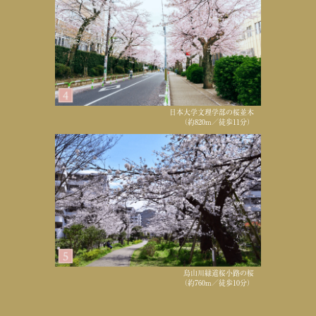
日本大学文理学部の桜並木
（約820m／徒歩11分）
烏山川緑道桜小路の桜
（約760m／徒歩10分）