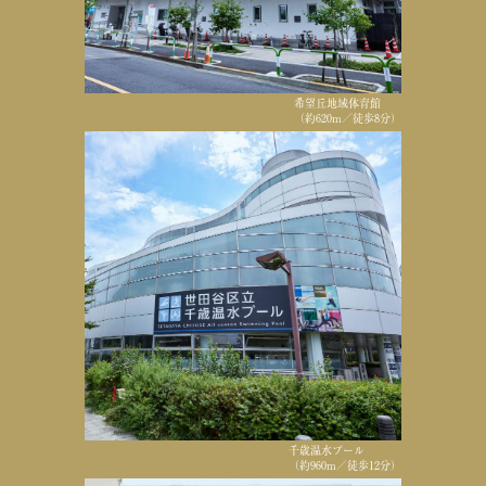
希望丘地域体育館
（約620m／徒歩8分）
千歳温水プール
（約960m／徒歩12分）