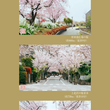
将軍池広場の桜
（約660m／徒歩9分）
上北沢の桜並木
（約730m／徒歩10分）