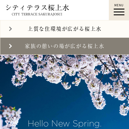
MENU
桜上水駅徒歩12分｜シティテ
ラス桜上水｜桜上水 新築マン
上質な住環境が広がる桜上水
ション｜ロケーション｜すみ
ふ桜上水｜住友不動産
家族の憩いの場が広がる桜上水
Hello New Spring.