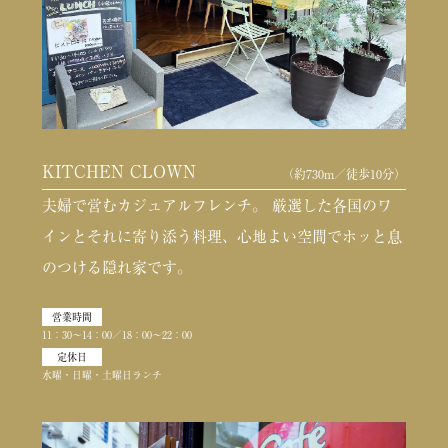
KITCHEN CLOWN
（約730m／徒歩10分）
夫婦で営むカジュアルフレンチ。 厳選した各国のワ
インとそれに寄り添う料理、心地よい空間でホッと息
のつける隠れ家です。
営業時間
11：30〜14：00／18：00〜22：00
定休日
水曜・日曜・土曜日ランチ