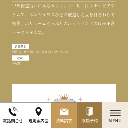
甲州街道沿いにあるカフェ。コーヒーはエチオピアや
ケニア、ホンジュラスなどの厳選した豆を日替わりで
提供。ボリュームたっぷりのホットサンドのほか小倉
トーストが人気。
営業時間
通常 12：00〜20：00／短め 12：00〜18：30
定休日
不定休
【初回のご予約】
電話問合せ
現地案内図
資料請求
来場予約
MENU
オンライン見学会