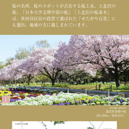
桜の名所、桜のスポットが点在する桜上水、上北沢の
街。「日本大学文理学部の桜」「上北沢の桜並木」
は、世田谷区民の投票で選ばれた「せたがや百景」に
も選出。地域の方に親しまれています。
image photo
蘆花恒春園の桜
（約1,200m／徒歩15分）