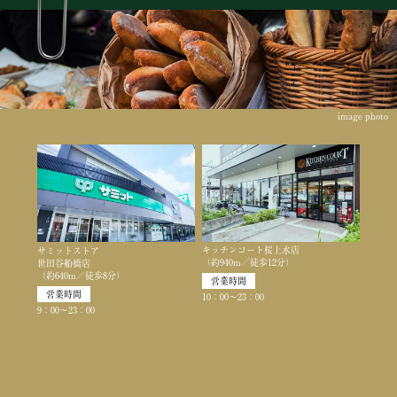
image photo
キッチンコート桜上水店
サミットストア
（約940m／徒歩12分）
世田谷船橋店
（約640m／徒歩8分）
営業時間
営業時間
10：00〜23：00
9：00〜23：00