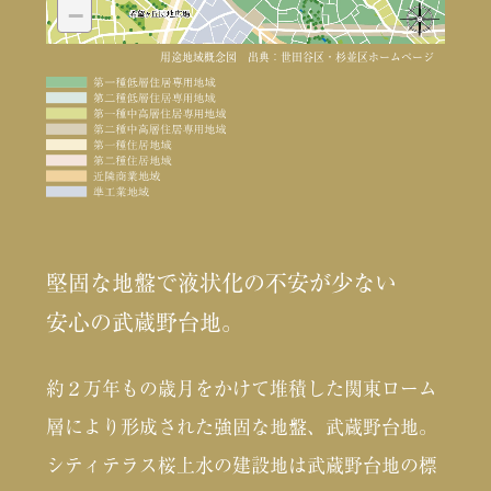
−
用途地域概念図 出典：世田谷区・杉並区ホームページ
堅固な地盤で液状化の不安が少ない
安心の武蔵野台地。
約２万年もの歳月をかけて堆積した関東ローム
層により形成された強固な地盤、武蔵野台地。
シティテラス桜上水の建設地は武蔵野台地の標