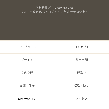
営業時間／10：00〜18：00
（火・水曜定休（祝日除く）、年末年始は休業）
トップページ
コンセプト
デザイン
共⽤空間
室内空間
間取り
設備・仕様
構造・防災
ロケーション
アクセス