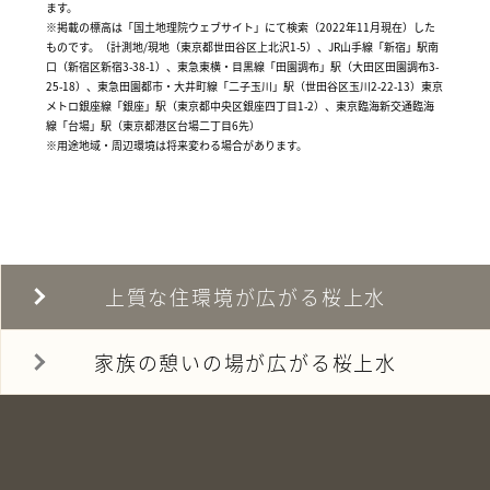
ます。
※掲載の標高は「国土地理院ウェブサイト」にて検索（2022年11月現在）した
ものです。（計測地/現地（東京都世田谷区上北沢1-5）、JR山手線「新宿」駅南
口（新宿区新宿3-38-1）、東急東横・目黒線「田園調布」駅（大田区田園調布3-
25-18）、東急田園都市・大井町線「二子玉川」駅（世田谷区玉川2-22-13）東京
メトロ銀座線「銀座」駅（東京都中央区銀座四丁目1-2）、東京臨海新交通臨海
線「台場」駅（東京都港区台場二丁目6先）
※用途地域・周辺環境は将来変わる場合があります。
上質な住環境が広がる桜上水
家族の憩いの場が広がる桜上水