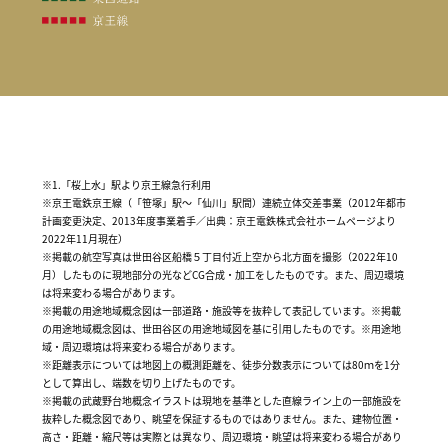
※1.「桜上水」駅より京王線急行利用
※京王電鉄京王線（「笹塚」駅〜「仙川」駅間）連続立体交差事業（2012年都市
計画変更決定、2013年度事業着手／出典：京王電鉄株式会社ホームページより
2022年11月現在）
※掲載の航空写真は世田谷区船橋５丁目付近上空から北方面を撮影（2022年10
月）したものに現地部分の光などCG合成・加工をしたものです。また、周辺環境
は将来変わる場合があります。
※掲載の用途地域概念図は一部道路・施設等を抜粋して表記しています。※掲載
の用途地域概念図は、世田谷区の用途地域図を基に引用したものです。※用途地
域・周辺環境は将来変わる場合があります。
※距離表示については地図上の概測距離を、徒歩分数表示については80ｍを1分
として算出し、端数を切り上げたものです。
※掲載の武蔵野台地概念イラストは現地を基準とした直線ライン上の一部施設を
抜粋した概念図であり、眺望を保証するものではありません。また、建物位置・
高さ・距離・縮尺等は実際とは異なり、周辺環境・眺望は将来変わる場合があり