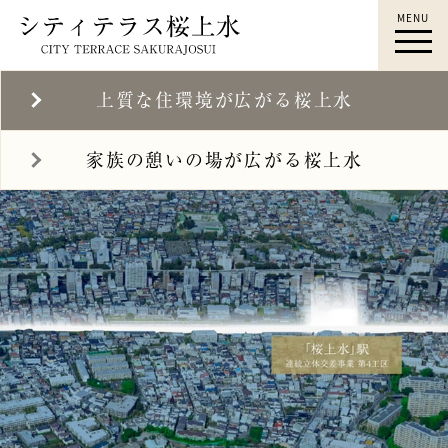
MENU
桜上水駅徒歩12分｜シティテ
ラス桜上水｜桜上水 新築マン
上質な住環境が広がる桜上水
ション｜ロケーション｜すみ
ふ桜上水｜住友不動産
家族の憩いの場が広がる桜上水