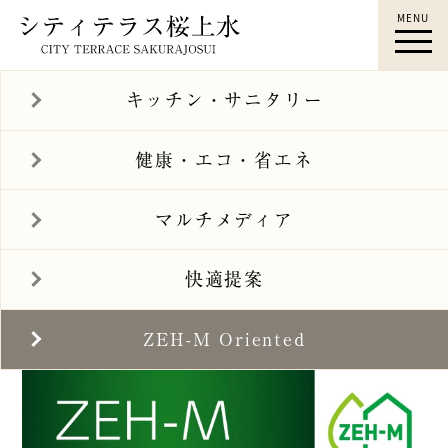
MENU
桜上水駅徒歩12分｜シティテ
ラス桜上水｜桜上水 新築マン
キッチン・サニタリー
ション｜快適提案｜すみふ桜
上水｜住友不動産
健康・エコ・省エネ
マルチメディア
快適提案
ZEH-M Oriented