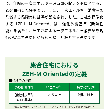
で、年間の一次エネルギー消費量の収支をゼロとするこ
とを目指した住宅です。
また、一次エネルギー消費量の
削減する段階毎に基準が設定されました。
当社が標準化
する「ZEH－M Oriented」は、強化外皮基準（断熱性
能）を満たし、
省エネによる一次エネルギー消費量を現
行の省エネ基準値から20％以上削減とする基準です。
集合住宅における
ZEH-M Orientedの定義
■住棟での評価
※1
外皮断熱性能
目指すべき水準
省エネ率
強化外皮基準
20％以上
6階建て以上
（ZEH基準）
出典：集合住宅におけるZEHロードマップフォローアップ委員会「集合住宅