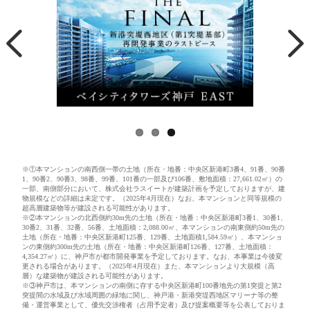
※①本マンションの南西側一帯の土地（所在・地番：中央区新港町3番4、91番、90番
1、90番2、90番3、98番、99番、101番の一部及び106番、敷地面積：27,661.02㎡）の
一部、南側部分において、株式会社ラスイートが建築計画を予定しておりますが、建
物規模などの詳細は未定です。（2025年4月現在）なお、本マンションと同等規模の
超高層建築物等が建設される可能性があります。
※②本マンションの北西側約30m先の土地（所在・地番：中央区新港町3番1、30番1、
30番2、31番、32番、56番、土地面積：2,088.00㎡、本マンションの南東側約50m先の
土地（所在・地番：中央区新港町125番、129番、土地面積1,584.59㎡）、本マンショ
ンの東側約300m先の土地（所在・地番：中央区新港町126番、127番、土地面積：
4,354.27㎡）に、神戸市が都市開発事業を予定しております。なお、本事業は今後変
更される場合があります。（2025年4月現在）また、本マンションより大規模（高
層）な建築物が建設される可能性があります。
※③神戸市は、本マンションの南側に存する中央区新港町100番地先の第1突提と第2
突提間の水域及び水域周囲の緑地に関し、神戸港・新港突堤西地区マリーナ等の整
備・運営事業として、優先交渉権者（占用予定者）及び提案概要等を公表しておりま