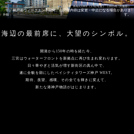
BALCONY（1702号室）（2025年7月撮影）
※「神戸港ウィークエンド花火」の開催内容は変更・中止になる場合がありま
す。
外観
海辺の最前席に、
大望のシンボル。
開港から
150年の時を経た今、
三宮はウォーターフロントを
新拠点に
再び生まれ変わります。
日々華やぎと活気が増す
新街区の真ん中で、
遂に全貌を顕にした
ベイシティタワーズ神戸 WEST。
期待、羨望、感嘆、
その全てを輝きに変えて、
新たな
港神戸物語が
はじまります。