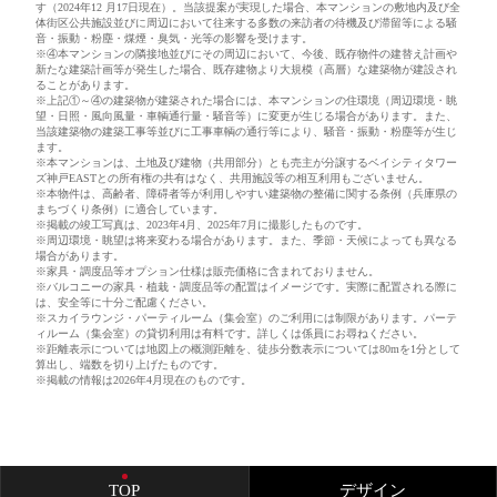
す（2024年12 月17日現在）。当該提案が実現した場合、本マンションの敷地内及び全
体街区公共施設並びに周辺において往来する多数の来訪者の待機及び滞留等による騒
音・振動・粉塵・煤煙・臭気・光等の影響を受けます。
※④本マンションの隣接地並びにその周辺において、今後、既存物件の建替え計画や
新たな建築計画等が発生した場合、既存建物より大規模（高層）な建築物が建設され
ることがあります。
※上記①～④の建築物が建築された場合には、本マンションの住環境（周辺環境・眺
望・日照・風向風量・車輌通行量・騒音等）に変更が生じる場合があります。また、
当該建築物の建築工事等並びに工事車輌の通行等により、騒音・振動・粉塵等が生じ
ます。
※本マンションは、土地及び建物（共用部分）とも売主が分譲するベイシティタワー
ズ神戸EASTとの所有権の共有はなく、共用施設等の相互利用もございません。
※本物件は、高齢者、障碍者等が利用しやすい建築物の整備に関する条例（兵庫県の
まちづくり条例）に適合しています。
※掲載の竣工写真は、2023年4月、2025年7月に撮影したものです。
※周辺環境・眺望は将来変わる場合があります。また、季節・天候によっても異なる
場合があります。
※家具・調度品等オプション仕様は販売価格に含まれておりません。
※バルコニーの家具・植栽・調度品等の配置はイメージです。実際に配置される際に
は、安全等に十分ご配慮ください。
※スカイラウンジ・パーティルーム（集会室）のご利用には制限があります。パーテ
ィルーム（集会室）の貸切利用は有料です。詳しくは係員にお尋ねください。
※距離表示については地図上の概測距離を、徒歩分数表示については80mを1分として
算出し、端数を切り上げたものです。
※掲載の情報は2026年4月現在のものです。
TOP
デザイン