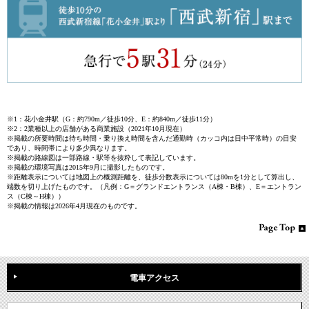
※1：花小金井駅（G：約790m／徒歩10分、E：約840m／徒歩11分）
※2：2業種以上の店舗がある商業施設（2021年10月現在）
※掲載の所要時間は待ち時間・乗り換え時間を含んだ通勤時（カッコ内は日中平常時）の目安
であり、時間帯により多少異なります。
※掲載の路線図は一部路線・駅等を抜粋して表記しています。
※掲載の環境写真は2015年9月に撮影したものです。
※距離表示については地図上の概測距離を、徒歩分数表示については80mを1分として算出し、
端数を切り上げたものです。（凡例：G＝グランドエントランス（A棟・B棟）、E＝エントラン
ス（C棟～H棟））
※掲載の情報は2026年4月現在のものです。
電車アクセス