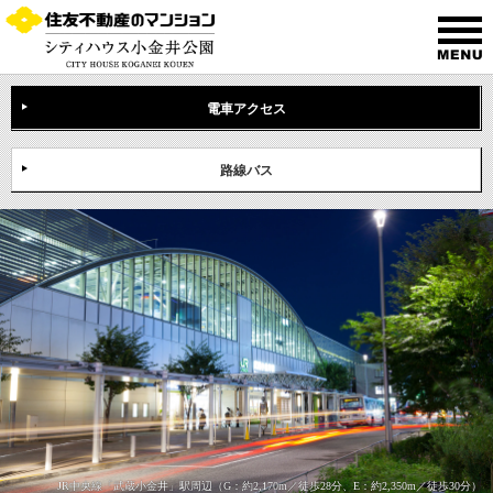
電車アクセス
路線バス
JR中央線「武蔵小金井」駅周辺
（G：約2,170m／徒歩28分、E：約2,350m／徒歩30分）