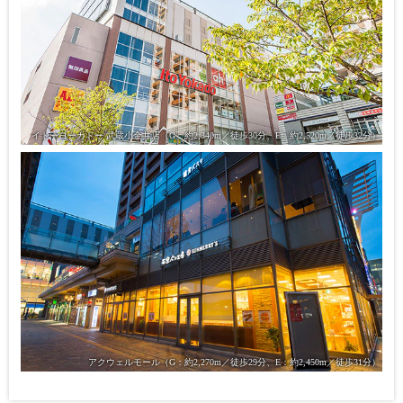
イトーヨーカドー 武蔵小金井店
（G：約2,340m／徒歩30分、E：約2,520m／徒歩32分）
アクウェルモール
（G：約2,270m／徒歩29分、E：約2,450m／徒歩31分）