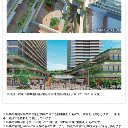
上空より広場望む完成予想図
1階広場完成予想図
※出典：武蔵小金井南口第2地区市街地再開発組合より（2019年11月現在)
※掲載の再開発事業概念図は周辺エリアを簡略化したもので、実際とは異なります。一部道
路・施設等を抜粋して表記しています。
※掲載の環境写真は2015年5月～2017年9月、2019年10月に撮影したものです。
※掲載の情報は2023年7月現在のものです。また、施設の内容等は将来変わる場合があります。