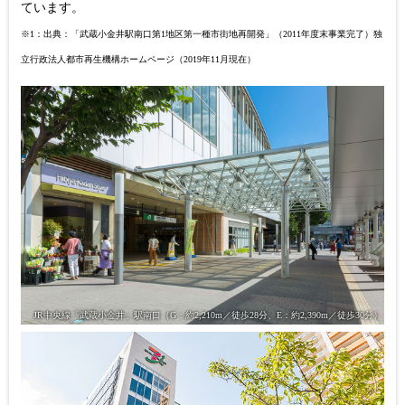
ています。
※1：出典：「武蔵小金井駅南口第1地区第一種市街地再開発」（2011年度末事業完了）独
立行政法人都市再生機構ホームページ（2019年11月現在）
JR中央線「武蔵小金井」駅南口
（G：約2,210m／徒歩28分、E：約2,390m／徒歩30分）