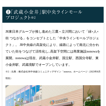
JR東日本グループが推し進めた三鷹～立川間において「緑×人×
街 つながる」をコンセプトとした「中央ラインモールプロジェ
クト」。 JR中央線の高架化により、線路によって南北に分かれ
ていた街をつなげて活性化し､高架下空間には商業施設nonowaを
展開。nonowaは現在、武蔵小金井駅、国立駅、西国分寺駅、東
小金井駅、武蔵境駅でオープンしています。
※2：出典：株式会社JR中央線コミュニティデザイン「nonowa」ホームページ（2023年8月
現在）