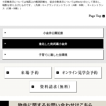
※距離表示については地図上の概測距離を、徒歩分数表示については80mを1分として算出し、
端数を切り上げたものです。（凡例：G＝グランドエントランス（A棟・B棟）、E＝エントラン
ス（C棟～H棟））
小金井公園近接
進化した街武蔵小金井
子育てに適した住環境